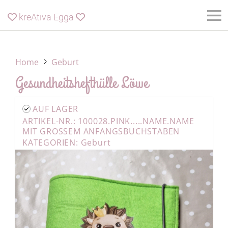
kreAtivä Eggä


Home
Geburt
Gesundheitshefthülle Löwe
AUF LAGER
ARTIKEL-NR.: 100028.PINK.....NAME.NAME
MIT GROSSEM ANFANGSBUCHSTABEN
KATEGORIEN:
Geburt