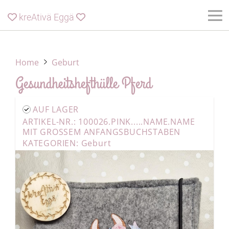
kreAtivä Eggä


Home
Geburt
Gesundheitshefthülle Pferd
AUF LAGER
ARTIKEL-NR.: 100026.PINK.....NAME.NAME
MIT GROSSEM ANFANGSBUCHSTABEN
KATEGORIEN:
Geburt