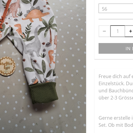
IN
Freue dich auf 
Einzelstück. Du
und Bauchbündc
über 2-3 Gröss
Gerne erstelle 
Set. Ob mit Body