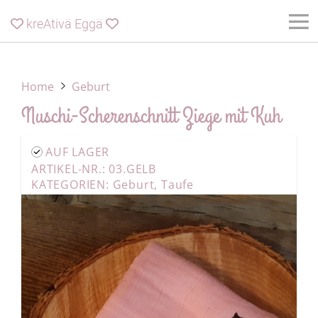
kreAtivä Eggä


Home
Geburt
Nuschi-Scherenschnitt Ziege mit Kuh
AUF LAGER
ARTIKEL-NR.: 03.GELB
KATEGORIEN:
Geburt
,
Taufe