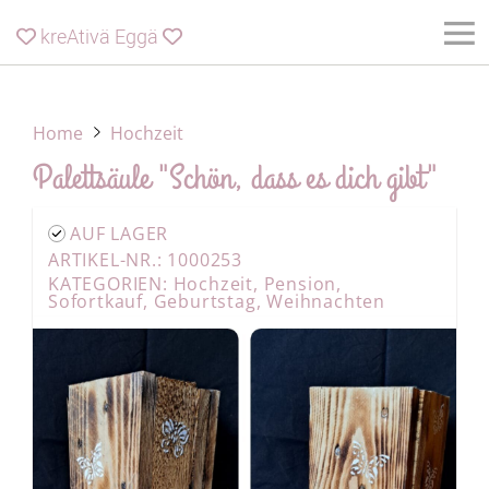
kreAtivä Eggä


Home
Hochzeit
Palettsäule "Schön, dass es dich gibt"
AUF LAGER
ARTIKEL-NR.: 1000253
KATEGORIEN:
Hochzeit
,
Pension
,
Sofortkauf
,
Geburtstag
,
Weihnachten