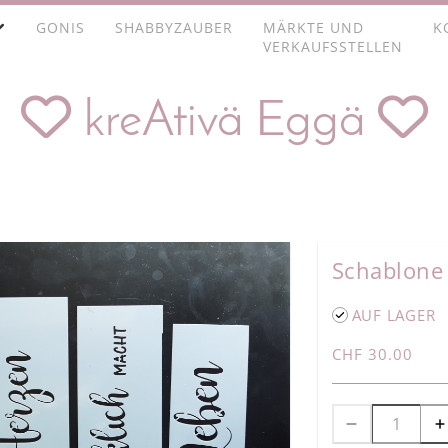
GONIS
SHABBYZAUBER
MÄRKTE UND
K
VERKAUFSSTELLEN


kreAtivä Eggä
Schablone
AUF LAGER
CHF 30.00