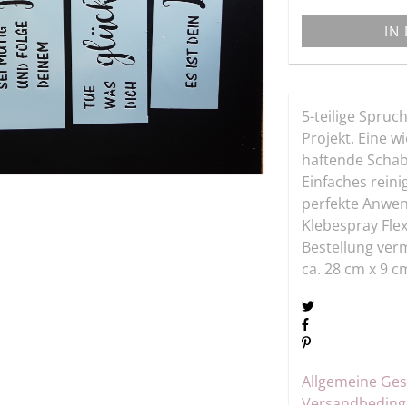
IN
5-teilige Spruc
Projekt. Eine 
haftende Schab
Einfaches reini
perfekte Anwen
Klebespray Flexi
Bestellung ver
ca. 28 cm x 9 c
Allgemeine Ge
Versandbedin