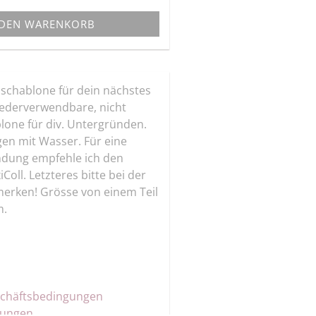
 DEN WARENKORB
hschablone für dein nächstes
wiederverwendbare, nicht
lone für div. Untergründen.
gen mit Wasser. Für eine
dung empfehle ich den
Coll. Letzteres bitte bei der
merken! Grösse von einem Teil
m.
schäftsbedingungen
gungen