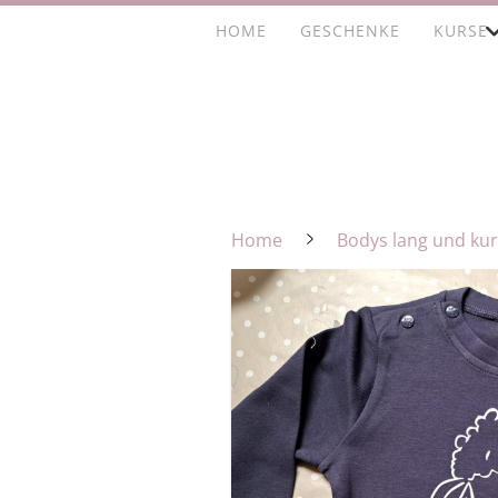
HOME
GESCHENKE
KURSE
Home
Bodys lang und ku