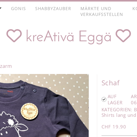
GONIS
SHABBYZAUBER
MÄRKTE UND
K
VERKAUFSSTELLEN


kreAtivä Eggä
rzarm
Schaf
AUF
AR
LAGER
06
KATEGORIEN:
B
Shirts lang un
CHF 19.90