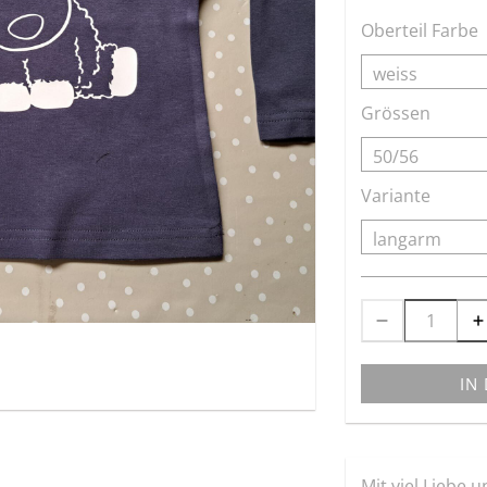
Oberteil Farbe
Grössen
Variante
IN
Mit viel Liebe 