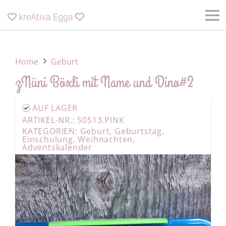
kreAtivä Eggä


Home
Geburt
zNüni Böxli mit Name und Dino#2
AUF LAGER
ARTIKEL-NR.: 50513.PINK
KATEGORIEN:
Geburt
,
Geburtstag
,
Einschulung
,
Weihnachten
,
Adventskalender